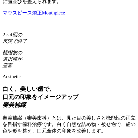
に歯並びを整えられます。
マウスピース矯正
Mouthpiece
2～4回
の
来院で終了
補綴物の
選択肢
が
豊富
Aesthetic
白く、美しい歯で、
口元の印象をイメージアップ
審美補綴
審美補綴（審美歯科）とは、見た目の美しさと機能性の両立
を目指す歯科治療です。白く自然な詰め物・被せ物で、歯の
色や形を整え、口元全体の印象を改善します。