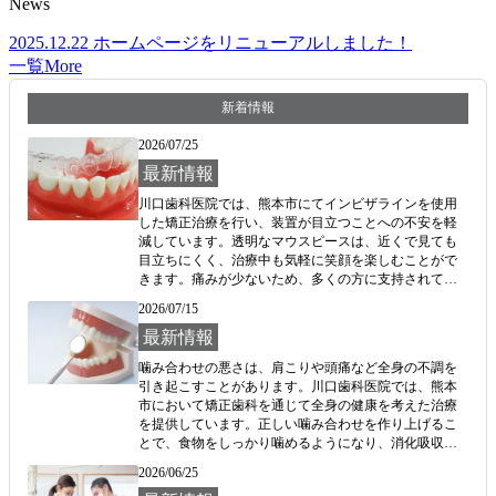
News
2025.12.22
ホームページをリニューアルしました！
一覧
More
新着情報
2026/07/25
最新情報
川口歯科医院では、熊本市にてインビザラインを使用
した矯正治療を行い、装置が目立つことへの不安を軽
減しています。透明なマウスピースは、近くで見ても
目立ちにくく、治療中も気軽に笑顔を楽しむことがで
きます。痛みが少ないため、多くの方に支持されてお
り、初めての方でも安心して取り組める治療法です。
2026/07/15
治療の目標を共有し、共に美しい歯並びを目指して無
理なく進められるよう努めております。目立たない矯
最新情報
正をご希望の方には、熊本市の川口歯科医院でのご相
噛み合わせの悪さは、肩こりや頭痛など全身の不調を
談をお勧めします。患者様の笑顔を大切にしていま
引き起こすことがあります。川口歯科医院では、熊本
す。
市において矯正歯科を通じて全身の健康を考えた治療
を提供しています。正しい噛み合わせを作り上げるこ
とで、食物をしっかり噛めるようになり、消化吸収が
改善され、健康へ寄与します。成人矯正はもちろん、
2026/06/25
お子様の成長に合わせた小児矯正にも対応していま