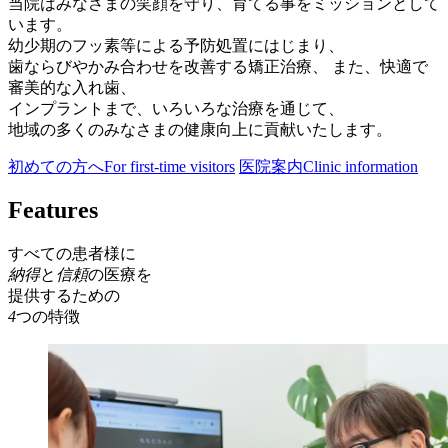
当院はみなさまの笑顔を守り、育てる事をミッションとして
います。
幼少期のフッ素等による予防処置にはじまり、
歯ならびやかみ合わせを改善する矯正治療、 また、快適で
審美的な入れ歯、
インプラントまで、いろいろな治療を通じて、
地域の多くのみなさまの健康向上に貢献いたします。
初めての方へ
For first-time visitors
医院案内
Clinic information
Features
すべての患者様に
納得
と
信頼
の医療を
提供するための
4
つの特徴