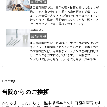
す。歯並びや噛み合わせに関するお悩みは早めの解決
最新情報
が望ましいため、何か気になることがあればお知らせ
川口歯科医院では、専門知識と技術を持つスタッフが
ください。健やかな口腔環境づくりを心がけていま
揃い、熊本市で安心して通える歯科医療を提供してい
す。
ます。患者様一人ひとりに合わせたオーダーメイドの
治療を行い、温かい雰囲気のスタッフが寄り添うこと
で、リラックスできる環境を整えています。

2026/06/15
治療に対する不安を軽減するために、患者様のデリケ
ートなお口の悩みを親身にお伺いし、丁寧に対応しま
最新情報
す。川口歯科医院は、快適な暮らしと歯の健康を大切
川口歯科医院では、患者様が一生ご自身の歯で生活で
にし、地域の皆様に満足いただける医療に取り組んで
きるよう、予防歯科に力を入れています。熊本市のこ
います。
の歯科医院では、定期的なメンテナンスと専門的なク
リーニングをおすすめしています。日常的なブラッシ
ングだけでは落とせない汚れを取り除き、虫歯や歯周
病の予防をサポートします。

また、正しい歯磨きの方法や食生活に関するアドバイ
スも行い、ご自宅でのケアを後押しします。痛みが出
る前に対策をすることが重要です。お口の健康管理
Greeting
は、川口歯科医院にお任せいただければと思います。
当院では、患者様の健康と笑顔を大切にし、信頼され
当院からのご挨拶
る医療サポートに取り組んでいます。
みなさま、こんにちは。熊本県熊本市の川口歯科医院です。