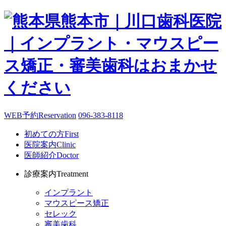
WEB予約
Reservation
096-383-8118
初めての方
First
医院案内
Clinic
医師紹介
Doctor
診療案内
Treatment
インプラント
マウスピース矯正
セレック
審美歯科