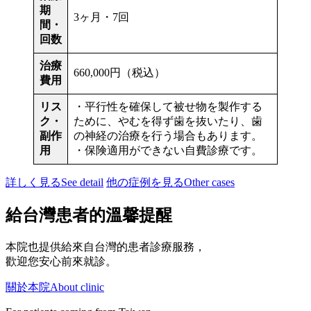
期
3ヶ月・7回
間・
回数
治療
660,000円（税込）
費用
リス
・平行性を確保して被せ物を製作する
ク・
ために、やむを得ず歯を抜いたり、歯
副作
の神経の治療を行う場合もあります。
用
・保険適用ができない自費診療です。
詳しく見る
See detail
他の症例を見る
Other cases
給台灣患者的溫馨提醒
本院也提供給來自台灣的患者診療服務，
歡迎您安心前來就診。
關於本院
About clinic