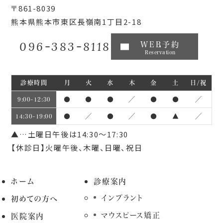
〒861-8039
熊本県熊本市東区長嶺南1丁目2-18
096-383-8118
WEB予約
Reservation
診療時間
月
火
水
木
金
土
日/祝
●
●
●
／
●
●
／
9:00~12:30
●
／
●
／
●
▲
／
14:30~19:00
▲…土曜日午後は14:30～17:30
【休診日】火曜午後、木曜、日曜、祝日
ホーム
診療案内
インプラント
初めての方へ
マウスピース矯正
医院案内