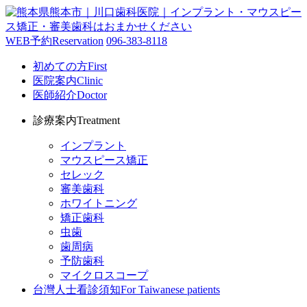
WEB予約
Reservation
096-383-8118
初めての方
First
医院案内
Clinic
医師紹介
Doctor
診療案内
Treatment
インプラント
マウスピース矯正
セレック
審美歯科
ホワイトニング
矯正歯科
虫歯
歯周病
予防歯科
マイクロスコープ
台灣人士看診須知
For Taiwanese patients