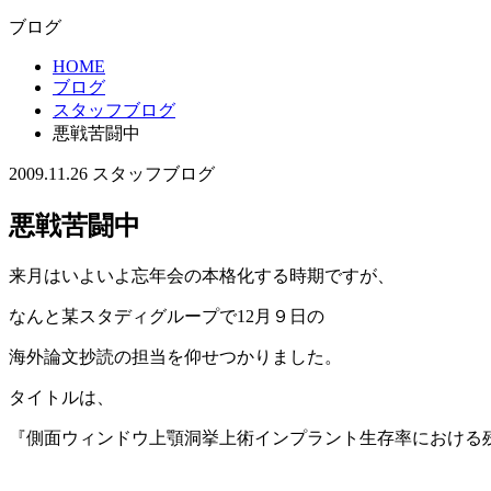
ブログ
HOME
ブログ
スタッフブログ
悪戦苦闘中
2009.11.26
スタッフブログ
悪戦苦闘中
来月はいよいよ忘年会の本格化する時期ですが、
なんと某スタディグループで12月９日の
海外論文抄読の担当を仰せつかりました。
タイトルは、
『側面ウィンドウ上顎洞挙上術インプラント生存率における