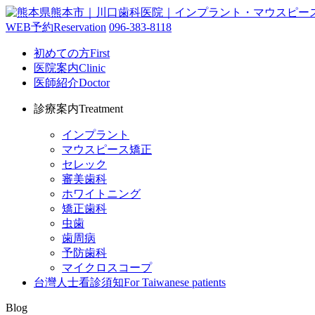
WEB予約
Reservation
096-383-8118
初めての方
First
医院案内
Clinic
医師紹介
Doctor
診療案内
Treatment
インプラント
マウスピース矯正
セレック
審美歯科
ホワイトニング
矯正歯科
虫歯
歯周病
予防歯科
マイクロスコープ
台灣人士看診須知
For Taiwanese patients
Blog