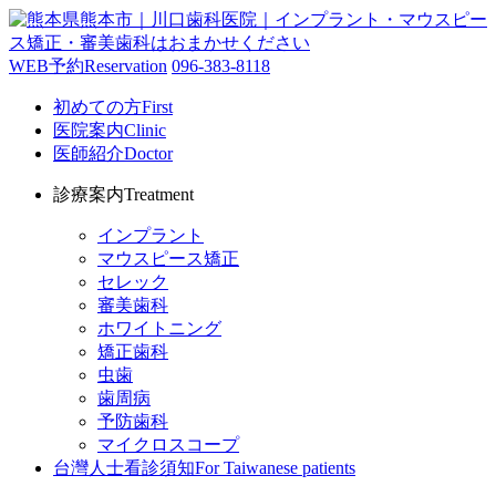
WEB予約
Reservation
096-383-8118
初めての方
First
医院案内
Clinic
医師紹介
Doctor
診療案内
Treatment
インプラント
マウスピース矯正
セレック
審美歯科
ホワイトニング
矯正歯科
虫歯
歯周病
予防歯科
マイクロスコープ
台灣人士看診須知
For Taiwanese patients