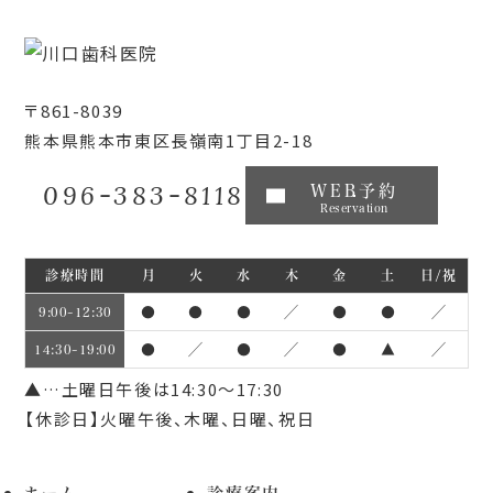
〒861-8039
熊本県熊本市東区長嶺南1丁目2-18
096-383-8118
WEB予約
Reservation
診療時間
月
火
水
木
金
土
日/祝
●
●
●
／
●
●
／
9:00~12:30
●
／
●
／
●
▲
／
14:30~19:00
▲…土曜日午後は14:30～17:30
【休診日】火曜午後、木曜、日曜、祝日