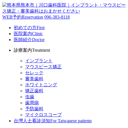
WEB予約
Reservation
096-383-8118
初めての方
First
医院案内
Clinic
医師紹介
Doctor
診療案内
Treatment
インプラント
マウスピース矯正
セレック
審美歯科
ホワイトニング
矯正歯科
虫歯
歯周病
予防歯科
マイクロスコープ
台灣人士看診須知
For Taiwanese patients