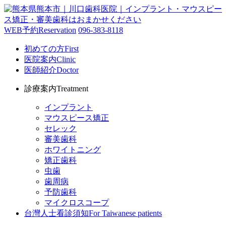
WEB予約
Reservation
096-383-8118
初めての方
First
医院案内
Clinic
医師紹介
Doctor
診療案内
Treatment
インプラント
マウスピース矯正
セレック
審美歯科
ホワイトニング
矯正歯科
虫歯
歯周病
予防歯科
マイクロスコープ
台灣人士看診須知
For Taiwanese patients