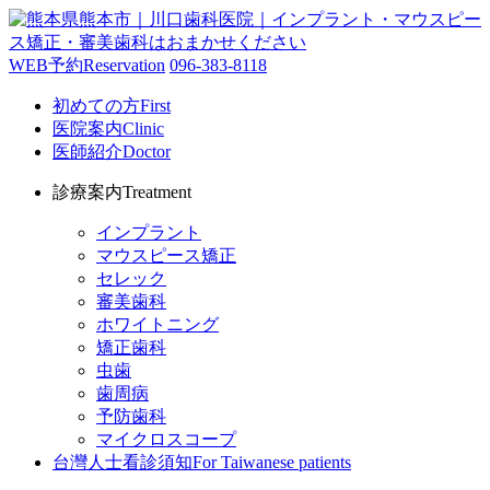
WEB予約
Reservation
096-383-8118
初めての方
First
医院案内
Clinic
医師紹介
Doctor
診療案内
Treatment
インプラント
マウスピース矯正
セレック
審美歯科
ホワイトニング
矯正歯科
虫歯
歯周病
予防歯科
マイクロスコープ
台灣人士看診須知
For Taiwanese patients