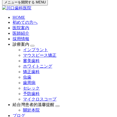
メニューを開閉する
MENU
HOME
初めての方へ
医院案内
医師紹介
採用情報
診療案内
インプラント
マウスピース矯正
審美歯科
ホワイトニング
矯正歯科
虫歯
歯周病
セレック
予防歯科
マイクロスコープ
給台灣患者的溫馨提醒
關於本院
ブログ