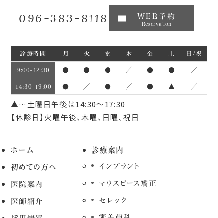
096-383-8118
WEB予約
Reservation
診療時間
月
火
水
木
金
土
日/祝
●
●
●
／
●
●
／
9:00~12:30
●
／
●
／
●
▲
／
14:30~19:00
▲…土曜日午後は14:30～17:30
【休診日】火曜午後、木曜、日曜、祝日
ホーム
診療案内
インプラント
初めての方へ
マウスピース矯正
医院案内
セレック
医師紹介
審美歯科