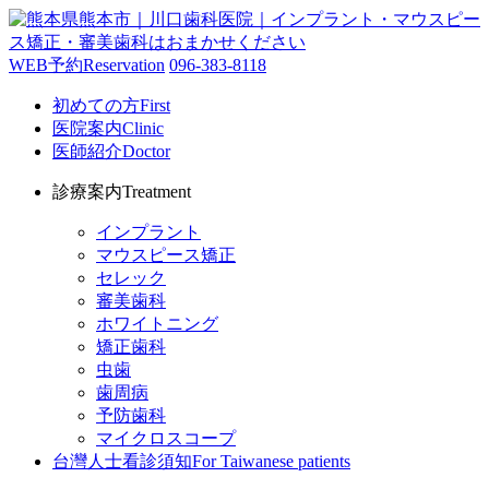
WEB予約
Reservation
096-383-8118
初めての方
First
医院案内
Clinic
医師紹介
Doctor
診療案内
Treatment
インプラント
マウスピース矯正
セレック
審美歯科
ホワイトニング
矯正歯科
虫歯
歯周病
予防歯科
マイクロスコープ
台灣人士看診須知
For Taiwanese patients