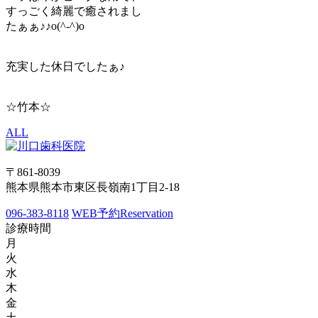
すっごく綺麗で癒されまし
たぁぁ♪♪o(^-^)o
充実した休日でしたぁ♪
☆竹本☆
ALL
〒861-8039
熊本県熊本市東区長嶺南1丁目2-18
096-383-8118
WEB予約
Reservation
診療時間
月
火
水
木
金
土