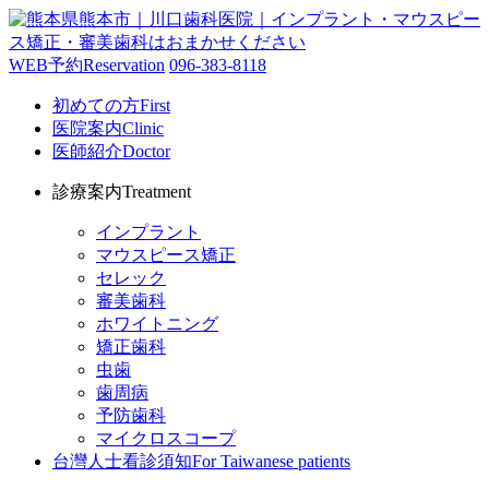
WEB予約
Reservation
096-383-8118
初めての方
First
医院案内
Clinic
医師紹介
Doctor
診療案内
Treatment
インプラント
マウスピース矯正
セレック
審美歯科
ホワイトニング
矯正歯科
虫歯
歯周病
予防歯科
マイクロスコープ
台灣人士看診須知
For Taiwanese patients