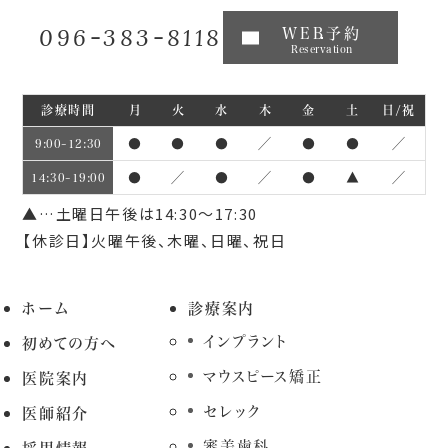
096-383-8118
WEB予約
Reservation
診療時間
月
火
水
木
金
土
日/祝
●
●
●
／
●
●
／
9:00~12:30
●
／
●
／
●
▲
／
14:30~19:00
▲…土曜日午後は14:30～17:30
【休診日】火曜午後、木曜、日曜、祝日
ホーム
診療案内
インプラント
初めての方へ
マウスピース矯正
医院案内
セレック
医師紹介
審美歯科