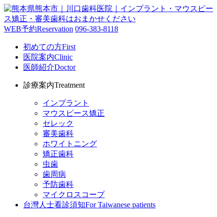
WEB予約
Reservation
096-383-8118
初めての方
First
医院案内
Clinic
医師紹介
Doctor
診療案内
Treatment
インプラント
マウスピース矯正
セレック
審美歯科
ホワイトニング
矯正歯科
虫歯
歯周病
予防歯科
マイクロスコープ
台灣人士看診須知
For Taiwanese patients