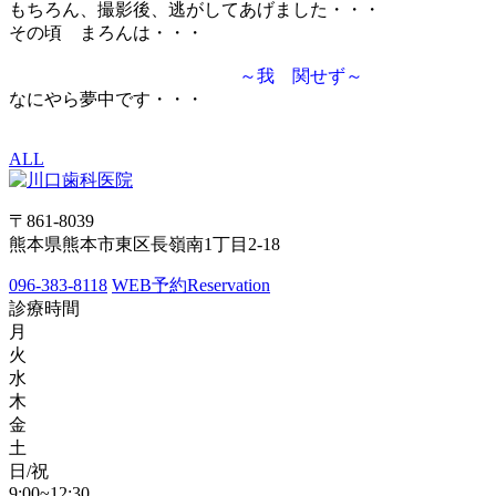
もちろん、撮影後、逃がしてあげました・・・
その頃 まろんは・・・
～我 関せず～
なにやら夢中です・・・
ALL
〒861-8039
熊本県熊本市東区長嶺南1丁目2-18
096-383-8118
WEB予約
Reservation
診療時間
月
火
水
木
金
土
日/祝
9:00~12:30