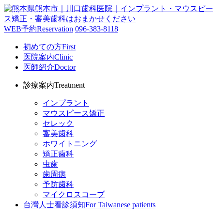
WEB予約
Reservation
096-383-8118
初めての方
First
医院案内
Clinic
医師紹介
Doctor
診療案内
Treatment
インプラント
マウスピース矯正
セレック
審美歯科
ホワイトニング
矯正歯科
虫歯
歯周病
予防歯科
マイクロスコープ
台灣人士看診須知
For Taiwanese patients