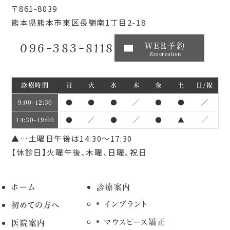
〒861-8039
熊本県熊本市東区長嶺南1丁目2-18
096-383-8118
WEB予約
Reservation
診療時間
月
火
水
木
金
土
日/祝
●
●
●
／
●
●
／
9:00~12:30
●
／
●
／
●
▲
／
14:30~19:00
▲…土曜日午後は14:30～17:30
【休診日】火曜午後、木曜、日曜、祝日
ホーム
診療案内
インプラント
初めての方へ
マウスピース矯正
医院案内