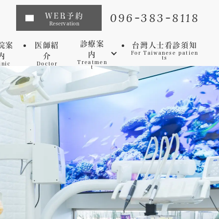
096-383-8118
WEB予約
Reservation
診療案
院案
医師紹
台灣人士看診須知
内
For Taiwanese patien
内
介
ts
Treatmen
inic
Doctor
t
インプラント
矯正歯科
マウスピース矯正
虫歯
セレック
歯周病
審美歯科
予防歯科
ホワイトニング
マイクロスコープ