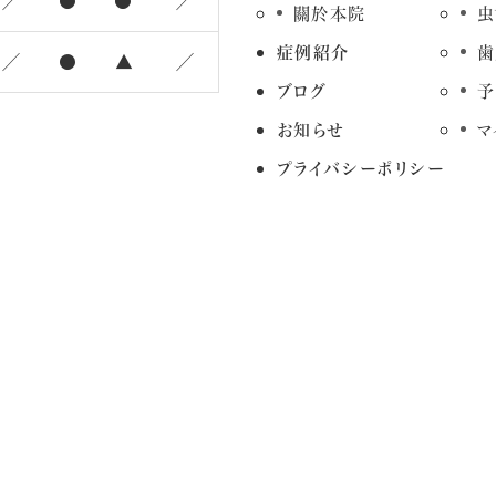
／
●
●
／
關於本院
虫
症例紹介
歯
／
●
▲
／
ブログ
予
お知らせ
マ
プライバシーポリシー