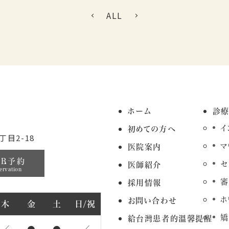
ALL
ホーム
診
イ
初めての方へ
目2-18
マ
医院案内
EB予約
セ
医師紹介
ervation
審
採用情報
ホ
お問い合わせ
木
金
土
日/祝
矯
給台灣患者的溫馨提醒