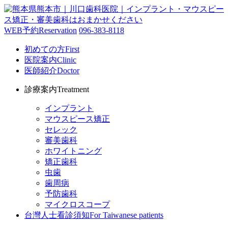
WEB予約
Reservation
096-383-8118
初めての方
First
医院案内
Clinic
医師紹介
Doctor
診療案内
Treatment
インプラント
マウスピース矯正
セレック
審美歯科
ホワイトニング
矯正歯科
虫歯
歯周病
予防歯科
マイクロスコープ
台灣人士看診須知
For Taiwanese patients