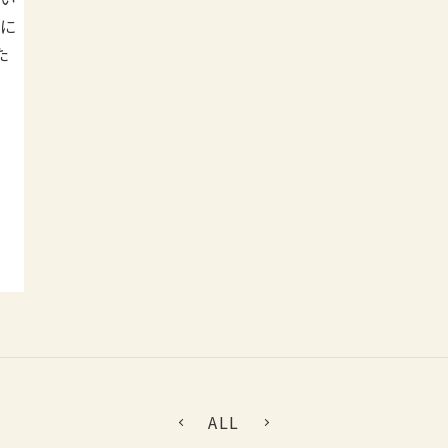
とに
た
ALL