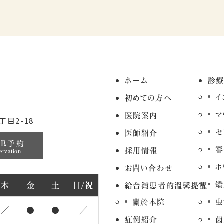
ホーム
診
イ
初めての方へ
マ
医院案内
目2-18
セ
医師紹介
EB予約
審
採用情報
ervation
ホ
お問い合わせ
矯
木
金
土
日/祝
給台灣患者的溫馨提醒
關於本院
虫
／
●
●
／
症例紹介
歯