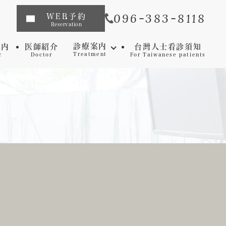
096-383-8118
WEB予約
Reservation
診療案内
案内
医師紹介
台灣人士看診須知
Treatment
c
Doctor
For Taiwanese patients
インプラント
矯正歯科
マウスピース矯正
虫歯
セレック
歯周病
審美歯科
予防歯科
ホワイトニング
マイクロスコープ