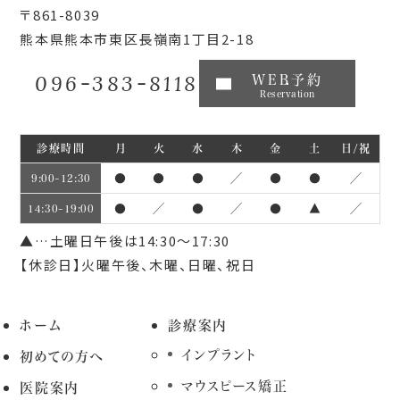
〒861-8039
熊本県熊本市東区長嶺南1丁目2-18
096-383-8118
WEB予約
Reservation
診療時間
月
火
水
木
金
土
日/祝
●
●
●
／
●
●
／
9:00~12:30
●
／
●
／
●
▲
／
14:30~19:00
▲…土曜日午後は14:30～17:30
【休診日】火曜午後、木曜、日曜、祝日
ホーム
診療案内
インプラント
初めての方へ
マウスピース矯正
医院案内