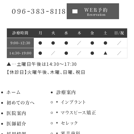
096-383-8118
WEB予約
Reservation
診療時間
月
火
水
木
金
土
日/祝
●
●
●
／
●
●
／
9:00~12:30
●
／
●
／
●
▲
／
14:30~19:00
▲…土曜日午後は14:30～17:30
【休診日】火曜午後、木曜、日曜、祝日
ホーム
診療案内
インプラント
初めての方へ
マウスピース矯正
医院案内
セレック
医師紹介
審美歯科