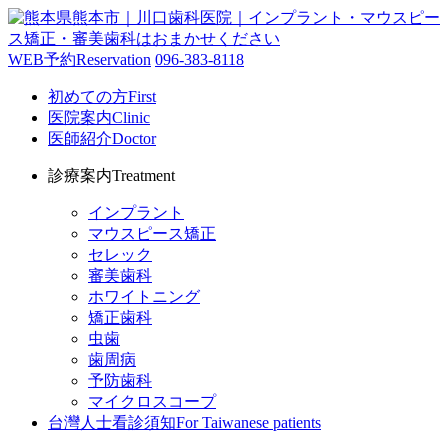
WEB予約
Reservation
096-383-8118
初めての方
First
医院案内
Clinic
医師紹介
Doctor
診療案内
Treatment
インプラント
マウスピース矯正
セレック
審美歯科
ホワイトニング
矯正歯科
虫歯
歯周病
予防歯科
マイクロスコープ
台灣人士看診須知
For Taiwanese patients