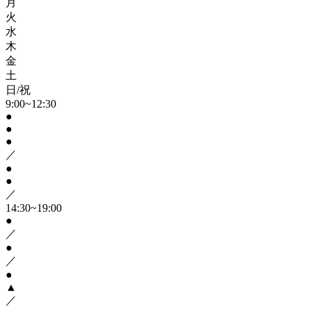
月
火
水
木
金
土
日/祝
9:00~12:30
●
●
●
／
●
●
／
14:30~19:00
●
／
●
／
●
▲
／