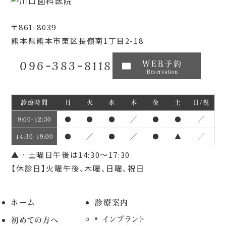
〒861-8039
熊本県熊本市東区長嶺南1丁目2-18
096-383-8118
WEB予約
Reservation
診療時間
月
火
水
木
金
土
日/祝
●
●
●
／
●
●
／
9:00~12:30
●
／
●
／
●
▲
／
14:30~19:00
▲…土曜日午後は14:30～17:30
【休診日】火曜午後、木曜、日曜、祝日
ホーム
診療案内
インプラント
初めての方へ