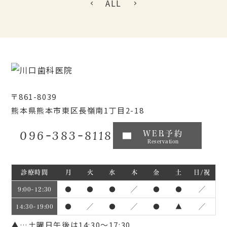
ALL
〒861-8039
熊本県熊本市東区長嶺南1丁目2-18
096-383-8118
WEB予約
Reservation
診療時間
月
火
水
木
金
土
日/祝
●
●
●
／
●
●
／
9:00~12:30
●
／
●
／
●
▲
／
14:30~19:00
▲…土曜日午後は14:30～17:30