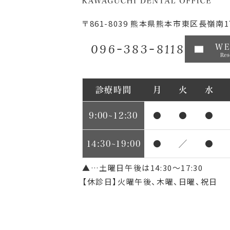
〒861-8039
熊本県熊本市東区長嶺南1丁
096-383-8118
W
Res
診療時間
月
火
水
9:00~12:30
●
●
●
14:30~19:00
●
／
●
▲…土曜日午後は14:30～17:30
【休診日】火曜午後、木曜、日曜、祝日