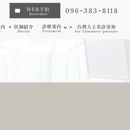
096-383-8118
WEB予約
Reservation
診療案内
案内
医師紹介
台灣人士看診須知
Treatment
c
Doctor
For Taiwanese patients
インプラント
矯正歯科
マウスピース矯正
虫歯
セレック
歯周病
審美歯科
予防歯科
ホワイトニング
マイクロスコープ