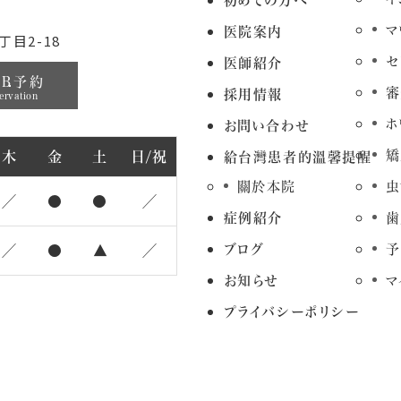
初めての方へ
マ
医院案内
目2-18
セ
医師紹介
EB予約
審
採用情報
ervation
ホ
お問い合わせ
矯
木
金
土
日/祝
給台灣患者的溫馨提醒
關於本院
虫
／
●
●
／
症例紹介
歯
ブログ
予
／
●
▲
／
お知らせ
マ
プライバシーポリシー