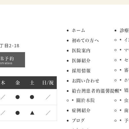
ホーム
診
イ
初めての方へ
目2-18
マ
医院案内
EB予約
セ
医師紹介
ervation
審
採用情報
ホ
お問い合わせ
木
金
土
日/祝
矯
給台灣患者的溫馨提醒
／
●
●
／
關於本院
虫
症例紹介
歯
／
●
▲
／
ブログ
予