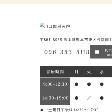
〒861-8039
熊本県熊本市東区長嶺南1丁
096-383-8118
W
Res
診療時間
月
火
水
9:00~12:30
●
●
●
14:30~19:00
●
／
●
▲…土曜日午後は14:30～17:30