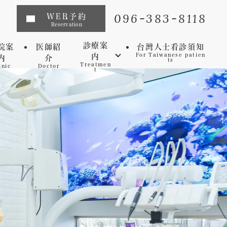
096-383-8118
WEB予約
Reservation
診療案
院案
医師紹
台灣人士看診須知
内
For Taiwanese patien
内
介
ts
Treatmen
inic
Doctor
t
インプラント
矯正歯科
マウスピース矯正
虫歯
セレック
歯周病
審美歯科
予防歯科
ホワイトニング
マイクロスコープ