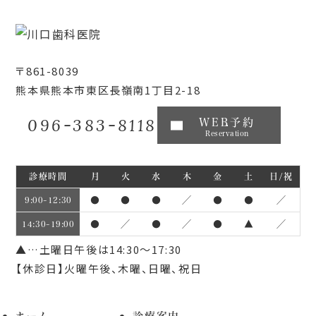
〒861-8039
熊本県熊本市東区長嶺南1丁目2-18
096-383-8118
WEB予約
Reservation
診療時間
月
火
水
木
金
土
日/祝
●
●
●
／
●
●
／
9:00~12:30
●
／
●
／
●
▲
／
14:30~19:00
▲…土曜日午後は14:30～17:30
【休診日】火曜午後、木曜、日曜、祝日