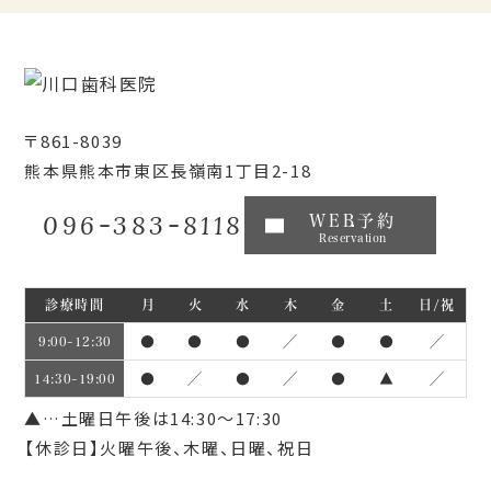
〒861-8039
熊本県熊本市東区長嶺南1丁目2-18
096-383-8118
WEB予約
Reservation
診療時間
月
火
水
木
金
土
日/祝
●
●
●
／
●
●
／
9:00~12:30
●
／
●
／
●
▲
／
14:30~19:00
▲…土曜日午後は14:30～17:30
【休診日】火曜午後、木曜、日曜、祝日