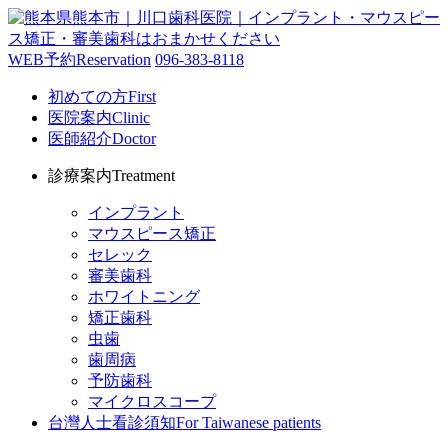
WEB予約
Reservation
096-383-8118
初めての方
First
医院案内
Clinic
医師紹介
Doctor
診療案内
Treatment
インプラント
マウスピース矯正
セレック
審美歯科
ホワイトニング
矯正歯科
虫歯
歯周病
予防歯科
マイクロスコープ
台灣人士看診須知
For Taiwanese patients