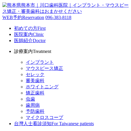
WEB予約
Reservation
096-383-8118
初めての方
First
医院案内
Clinic
医師紹介
Doctor
診療案内
Treatment
インプラント
マウスピース矯正
セレック
審美歯科
ホワイトニング
矯正歯科
虫歯
歯周病
予防歯科
マイクロスコープ
台灣人士看診須知
For Taiwanese patients