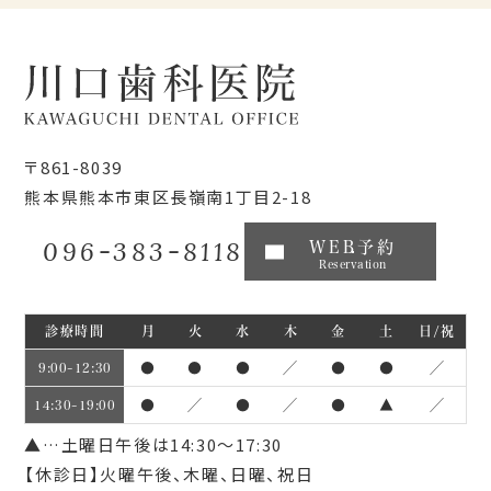
〒861-8039
熊本県熊本市東区長嶺南1丁目2-18
096-383-8118
WEB予約
Reservation
診療時間
月
火
水
木
金
土
日/祝
●
●
●
／
●
●
／
9:00~12:30
●
／
●
／
●
▲
／
14:30~19:00
▲…土曜日午後は14:30～17:30
【休診日】火曜午後、木曜、日曜、祝日