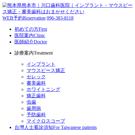
WEB予約
Reservation
096-383-8118
初めての方
First
医院案内
Clinic
医師紹介
Doctor
診療案内
Treatment
インプラント
マウスピース矯正
セレック
審美歯科
ホワイトニング
矯正歯科
虫歯
歯周病
予防歯科
マイクロスコープ
台灣人士看診須知
For Taiwanese patients