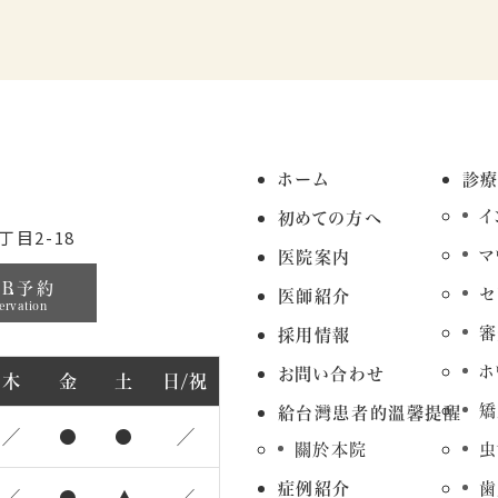
ホーム
診
イ
初めての方へ
目2-18
マ
医院案内
EB予約
セ
医師紹介
ervation
審
採用情報
ホ
お問い合わせ
木
金
土
日/祝
矯
給台灣患者的溫馨提醒
／
●
●
／
關於本院
虫
症例紹介
歯
／
●
▲
／