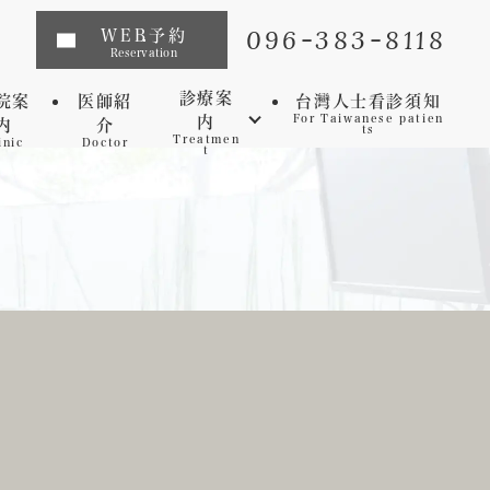
096-383-8118
WEB予約
Reservation
診療案
院案
医師紹
台灣人士看診須知
内
For Taiwanese patien
内
介
ts
Treatmen
inic
Doctor
t
インプラント
矯正歯科
マウスピース矯正
虫歯
セレック
歯周病
審美歯科
予防歯科
ホワイトニング
マイクロスコープ