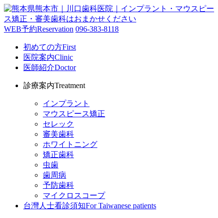
WEB予約
Reservation
096-383-8118
初めての方
First
医院案内
Clinic
医師紹介
Doctor
診療案内
Treatment
インプラント
マウスピース矯正
セレック
審美歯科
ホワイトニング
矯正歯科
虫歯
歯周病
予防歯科
マイクロスコープ
台灣人士看診須知
For Taiwanese patients