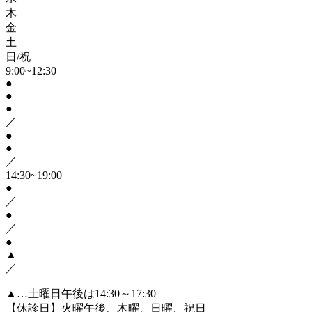
木
金
土
日/祝
9:00~12:30
●
●
●
／
●
●
／
14:30~19:00
●
／
●
／
●
▲
／
▲…土曜日午後は14:30～17:30
【休診日】火曜午後、木曜、日曜、祝日