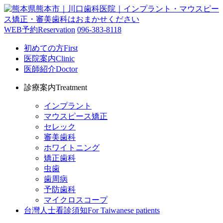
WEB予約
Reservation
096-383-8118
初めての方
First
医院案内
Clinic
医師紹介
Doctor
診療案内
Treatment
インプラント
マウスピース矯正
セレック
審美歯科
ホワイトニング
矯正歯科
虫歯
歯周病
予防歯科
マイクロスコープ
台灣人士看診須知
For Taiwanese patients