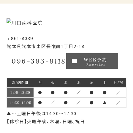
〒861-8039
熊本県熊本市東区長嶺南1丁目2-18
096-383-8118
WEB予約
Reservation
診療時間
月
火
水
木
金
土
日/祝
●
●
●
／
●
●
／
9:00~12:30
●
／
●
／
●
▲
／
14:30~19:00
▲…土曜日午後は14:30～17:30
【休診日】火曜午後、木曜、日曜、祝日