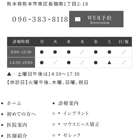
熊本県熊本市東区長嶺南1丁目2-18
096-383-8118
WEB予約
Reservation
診療時間
月
火
水
木
金
土
日/祝
●
●
●
／
●
●
／
9:00~12:30
●
／
●
／
●
▲
／
14:30~19:00
▲…土曜日午後は14:30～17:30
【休診日】火曜午後、木曜、日曜、祝日
ホーム
診療案内
インプラント
初めての方へ
マウスピース矯正
医院案内
セレック
医師紹介