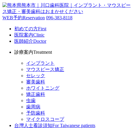
WEB予約
Reservation
096-383-8118
初めての方
First
医院案内
Clinic
医師紹介
Doctor
診療案内
Treatment
インプラント
マウスピース矯正
セレック
審美歯科
ホワイトニング
矯正歯科
虫歯
歯周病
予防歯科
マイクロスコープ
台灣人士看診須知
For Taiwanese patients