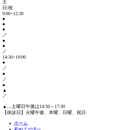
土
日/祝
9:00~12:30
●
●
●
／
●
●
／
14:30~19:00
●
／
●
／
●
▲
／
▲…土曜日午後は14:30～17:30
【休診日】火曜午後、木曜、日曜、祝日
ホーム
初めての方へ