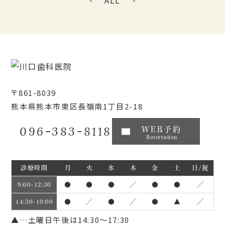
ALL
〒861-8039
熊本県熊本市東区長嶺南1丁目2-18
096-383-8118
WEB予約
Reservation
診療時間
月
火
水
木
金
土
日/祝
●
●
●
／
●
●
／
9:00~12:30
●
／
●
／
●
▲
／
14:30~19:00
▲…土曜日午後は14:30～17:30