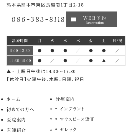
熊本県熊本市東区長嶺南1丁目2-18
096-383-8118
WEB予約
Reservation
診療時間
月
火
水
木
金
土
日/祝
●
●
●
／
●
●
／
9:00~12:30
●
／
●
／
●
▲
／
14:30~19:00
▲…土曜日午後は14:30～17:30
【休診日】火曜午後、木曜、日曜、祝日
ホーム
診療案内
インプラント
初めての方へ
マウスピース矯正
医院案内
セレック
医師紹介