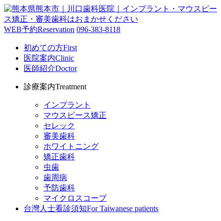
WEB予約
Reservation
096-383-8118
初めての方
First
医院案内
Clinic
医師紹介
Doctor
診療案内
Treatment
インプラント
マウスピース矯正
セレック
審美歯科
ホワイトニング
矯正歯科
虫歯
歯周病
予防歯科
マイクロスコープ
台灣人士看診須知
For Taiwanese patients