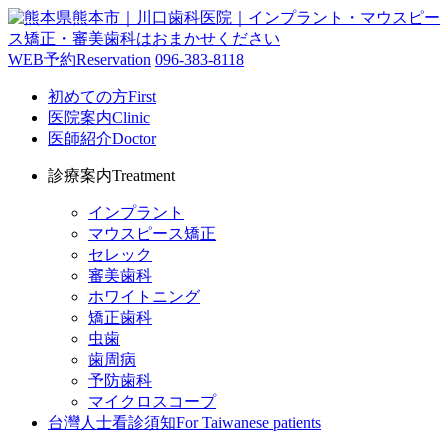
WEB予約
Reservation
096-383-8118
初めての方
First
医院案内
Clinic
医師紹介
Doctor
診療案内
Treatment
インプラント
マウスピース矯正
セレック
審美歯科
ホワイトニング
矯正歯科
虫歯
歯周病
予防歯科
マイクロスコープ
台灣人士看診須知
For Taiwanese patients