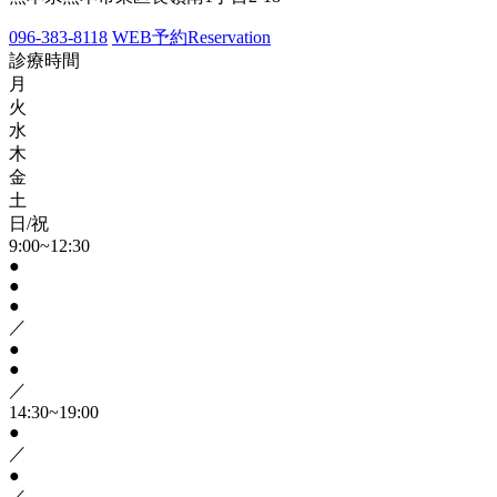
096-383-8118
WEB予約
Reservation
診療時間
月
火
水
木
金
土
日/祝
9:00~12:30
●
●
●
／
●
●
／
14:30~19:00
●
／
●
／