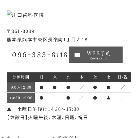
〒861-8039
熊本県熊本市東区長嶺南1丁目2-18
096-383-8118
WEB予約
Reservation
診療時間
月
火
水
木
金
土
日/祝
●
●
●
／
●
●
／
9:00~12:30
●
／
●
／
●
▲
／
14:30~19:00
▲…土曜日午後は14:30～17:30
【休診日】火曜午後、木曜、日曜、祝日