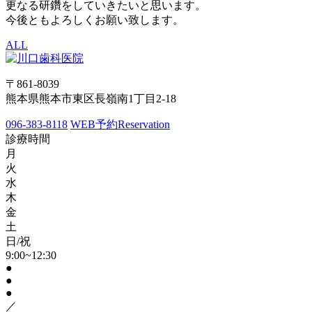
更なる研鑽をしていきたいと思います。
今後ともよろしくお願い致します。
ALL
〒861-8039
熊本県熊本市東区長嶺南1丁目2-18
096-383-8118
WEB予約
Reservation
診療時間
月
火
水
木
金
土
日/祝
9:00~12:30
●
●
●
／