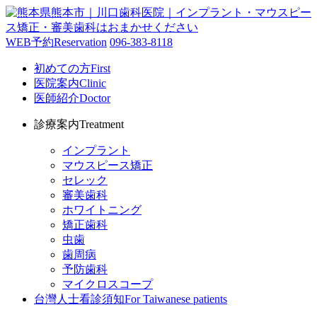
WEB予約
Reservation
096-383-8118
初めての方
First
医院案内
Clinic
医師紹介
Doctor
診療案内
Treatment
インプラント
マウスピース矯正
セレック
審美歯科
ホワイトニング
矯正歯科
虫歯
歯周病
予防歯科
マイクロスコープ
台灣人士看診須知
For Taiwanese patients