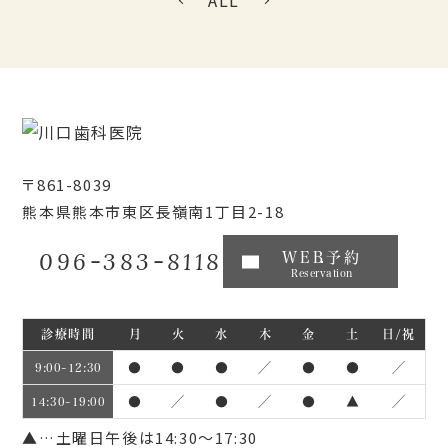
ALL
〒861-8039
熊本県熊本市東区長嶺南1丁目2-18
096-383-8118
WEB予約
Reservation
診療時間
月
火
水
木
金
土
日/祝
●
●
●
／
●
●
／
9:00~12:30
●
／
●
／
●
▲
／
14:30~19:00
▲…土曜日午後は14:30～17:30