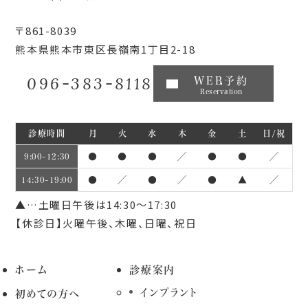
〒861-8039
熊本県熊本市東区長嶺南1丁目2-18
096-383-8118
WEB予約
Reservation
診療時間
月
火
水
木
金
土
日/祝
●
●
●
／
●
●
／
9:00~12:30
●
／
●
／
●
▲
／
14:30~19:00
▲…土曜日午後は14:30～17:30
【休診日】火曜午後、木曜、日曜、祝日
ホーム
診療案内
インプラント
初めての方へ