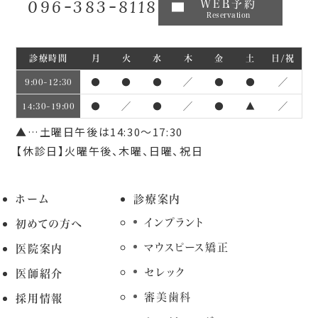
096-383-8118
WEB予約
Reservation
診療時間
月
火
水
木
金
土
日/祝
●
●
●
／
●
●
／
9:00~12:30
●
／
●
／
●
▲
／
14:30~19:00
▲…土曜日午後は14:30～17:30
【休診日】火曜午後、木曜、日曜、祝日
ホーム
診療案内
インプラント
初めての方へ
マウスピース矯正
医院案内
セレック
医師紹介
審美歯科
採用情報