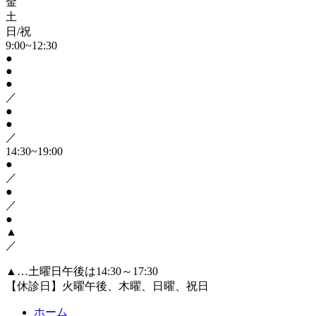
金
土
日/祝
9:00~12:30
●
●
●
／
●
●
／
14:30~19:00
●
／
●
／
●
▲
／
▲…土曜日午後は14:30～17:30
【休診日】火曜午後、木曜、日曜、祝日
ホーム