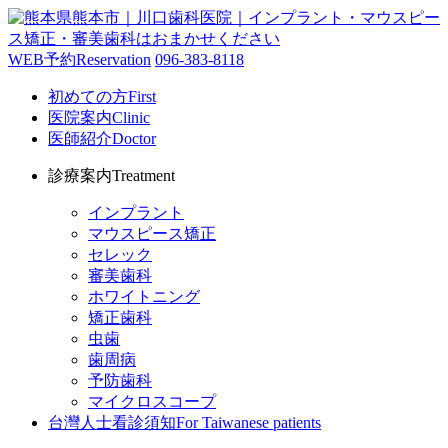
WEB予約
Reservation
096-383-8118
初めての方
First
医院案内
Clinic
医師紹介
Doctor
診療案内
Treatment
インプラント
マウスピース矯正
セレック
審美歯科
ホワイトニング
矯正歯科
虫歯
歯周病
予防歯科
マイクロスコープ
台灣人士看診須知
For Taiwanese patients