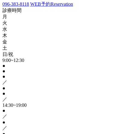
096-383-8118
WEB予約
Reservation
診療時間
月
火
水
木
金
土
日/祝
9:00~12:30
●
●
●
／
●
●
／
14:30~19:00
●
／
●
／
●