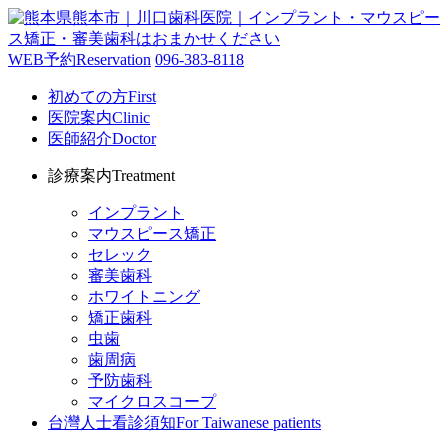
WEB予約
Reservation
096-383-8118
初めての方
First
医院案内
Clinic
医師紹介
Doctor
診療案内
Treatment
インプラント
マウスピース矯正
セレック
審美歯科
ホワイトニング
矯正歯科
虫歯
歯周病
予防歯科
マイクロスコープ
台灣人士看診須知
For Taiwanese patients