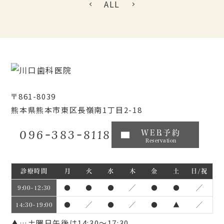
ALL
〒861-8039
熊本県熊本市東区長嶺南1丁目2-18
096-383-8118
WEB予約
Reservation
診療時間
月
火
水
木
金
土
日/祝
●
●
●
／
●
●
／
9:00~12:30
●
／
●
／
●
▲
／
14:30~19:00
▲…土曜日午後は14:30～17:30